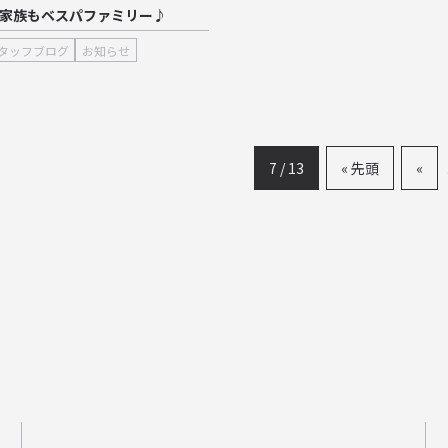
家族もベスパファミリー♪
タッフブログ
お知らせ
7 / 13
« 先頭
«