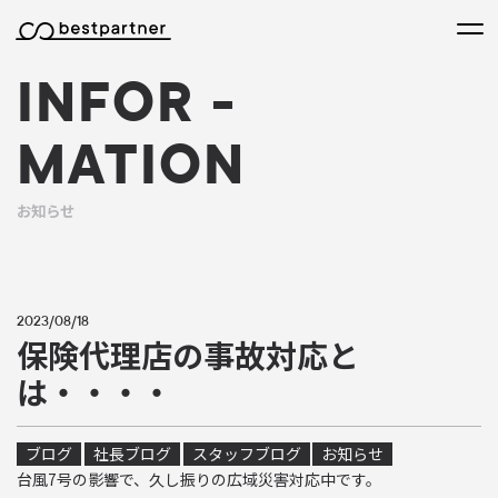
本文までスキップする
メニ
INFOR
-
MATION
お知らせ
2023/08/18
保険代理店の事故対応と
は・・・・
ブログ
社長ブログ
スタッフブログ
お知らせ
台風7号の影響で、久し振りの広域災害対応中です。