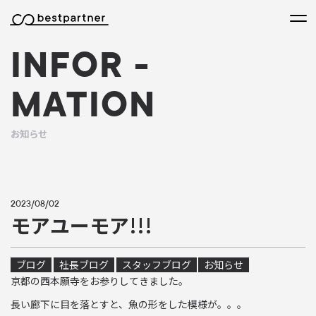
本文までスキップする
メニ
INFOR
-
MATION
お知らせ
2023/08/02
モアユーモア!!!
ブログ
社長ブログ
スタッフブログ
お知らせ
京都の西本願寺をお参りしてきました。
長い廊下に目を落とすと、魚の形をした模様が。。。