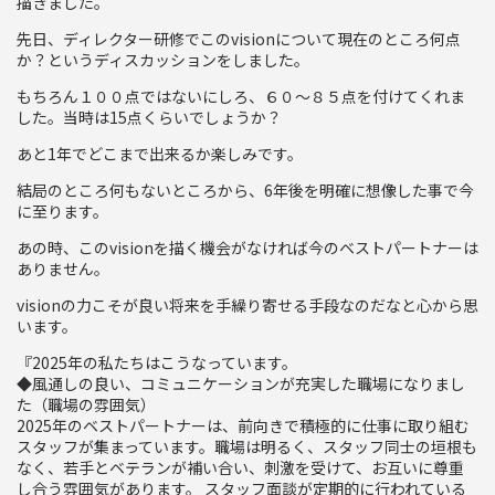
描きました。
先日、ディレクター研修でこのvisionについて現在のところ何点
か？というディスカッションをしました。
もちろん１００点ではないにしろ、６０～８５点を付けてくれま
した。当時は15点くらいでしょうか？
あと1年でどこまで出来るか楽しみです。
結局のところ何もないところから、6年後を明確に想像した事で今
に至ります。
あの時、このvisionを描く機会がなければ今のベストパートナーは
ありません。
visionの力こそが良い将来を手繰り寄せる手段なのだなと心から思
います。
『2025年の私たちはこうなっています。
◆風通しの良い、コミュニケーションが充実した職場になりまし
た（職場の雰囲気）
2025年のベストパートナーは、前向きで積極的に仕事に取り組む
スタッフが集まっています。職場は明るく、スタッフ同士の垣根も
なく、若手とベテランが補い合い、刺激を受けて、お互いに尊重
し合う雰囲気があります。 スタッフ面談が定期的に行われている