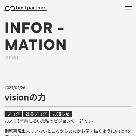
本文までスキップする
メニ
INFOR
-
MATION
お知らせ
2024/04/26
visionの力
ブログ
社長ブログ
お知らせ
およそ5年前に描いた私のビジョンの一部です。
到底実現出来ていないところからあたかも夢を描くようにvisionを