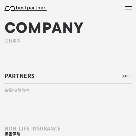
本文までスキップする
メニ
COMPANY
会社案内
PARTNERS
03
/06
取扱保険会社
NON-LIFE INSURANCE
損害保険