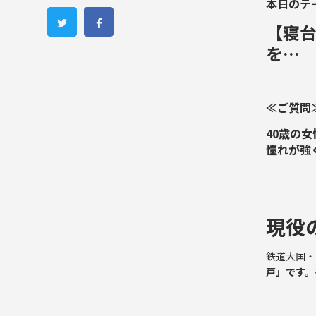
本日のテ
【寝
を…
≪ご質問
40歳の
憧れが強
現役
鉄道大国・
戸」です。